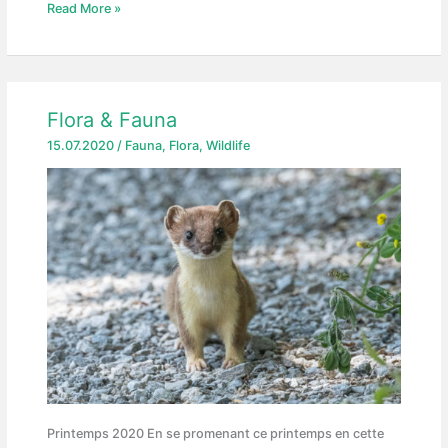
Eindrücke
Read More »
aus
dem
Engadin
Flora & Fauna
15.07.2020
/
Fauna
,
Flora
,
Wildlife
Printemps 2020 En se promenant ce printemps en cette