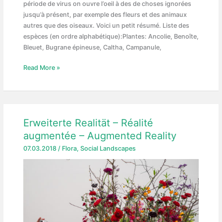
période de virus on ouvre l’oeil à des de choses ignorées
jusqu’à présent, par exemple des fleurs et des animaux
autres que des oiseaux. Voici un petit résumé. Liste des
espèces (en ordre alphabétique):Plantes: Ancolie, Benoîte,
Bleuet, Bugrane épineuse, Caltha, Campanule,
Flora
Read More »
&
Fauna
Erweiterte Realität – Réalité
augmentée – Augmented Reality
07.03.2018
/
Flora
,
Social Landscapes