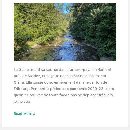
La Glâne prend sa source dans l’arrière-pays de Romont,
près de Siviriez, et se jette dans la Sarine à Villars-sur-
Glâne. Elle passe donc entièrement dans le canton de
Fribourg. Pendant la période de pandémie 2020-22, alors
qu’on ne pouvait de toute façon pas se déplacer très loin,
je me suis
La
Read More »
Glâne