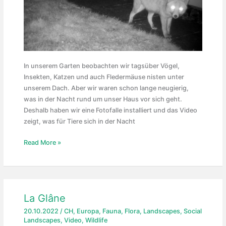
In unserem Garten beobachten wir tagsüber Vögel,
Insekten, Katzen und auch Fledermäuse nisten unter
unserem Dach. Aber wir waren schon lange neugierig,
was in der Nacht rund um unser Haus vor sich geht.
Deshalb haben wir eine Fotofalle installiert und das Video
zeigt, was für Tiere sich in der Nacht
Rund
Read More »
ums
Haus
La Glâne
20.10.2022
/
CH
,
Europa
,
Fauna
,
Flora
,
Landscapes
,
Social
Landscapes
,
Video
,
Wildlife