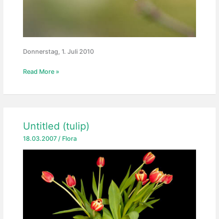
Donnerstag, 1. Juli 2010
Wegwarte
Read More »
Untitled (tulip)
18.03.2007
/
Flora