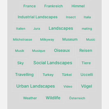
France
Himmel
Frankreich
Industrial Landscapes
Insect
Italia
Landscapes
Italien
Jura
mating
Museum
Milchstrasse
Milkyway
Music
Oiseaux
Reisen
Musik
Musique
Social Landscapes
Sky
Tiere
Travelling
Uccelli
Turkey
Türkei
Urban Landscapes
Vögel
Video
Wildlife
Weather
Österreich