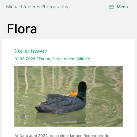
Zum
Michael Anderes Photography
Menu
Inhalt
springen
Flora
Ostschweiz
01.03.2025
/
Fauna
,
Flora
,
Video
,
Wildlife
Anfang Juni 2024, nach einer langen Regenperiode,