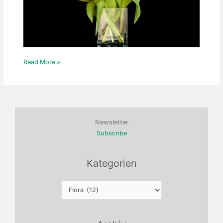
Untitled
Read More »
(tulip)
Newsletter
Subscribe
Kategorien
Kategorien