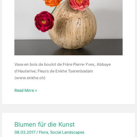
Vase en bois de boulot de Frère Pierre-Yves, Abbaye
d’Hauterive; Fleurs de Enkhe Tserenbadam
(www.enkhe.ch)
Vase
Read More »
avec
fleurs
Blumen für die Kunst
08.03.2017
/
Flora
,
Social Landscapes