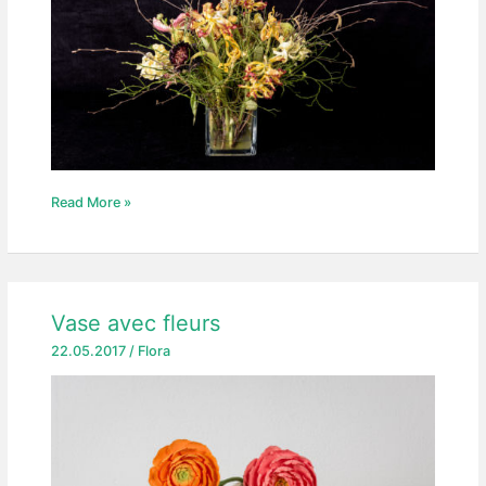
Bouquet
Read More »
de
fleurs
Vase avec fleurs
22.05.2017
/
Flora