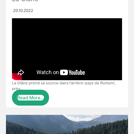
20.10.2022
La Glâne prend sa source dans l’arrière-pays de Romont,
près…
Read More…