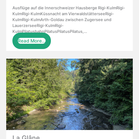
Ausflüge auf die Innerschweizer Hausberge Rigi-KulmRigi-
KulmRigi-KulmKüssnacht am VierwaldstätterseeRigi-
KulmRigi-KulmArth-Goldau zwischen Zugersee und
LauerzerseeRigi-KulmRigi-
KulmPilatusbahnPilatusPilatusPilatus,…
Read More…
La Glâne