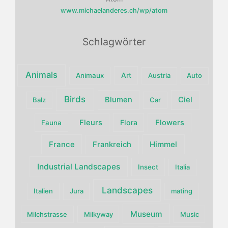
www.michaelanderes.ch/wp/atom
Schlagwörter
Animals
Art
Animaux
Austria
Auto
Birds
Blumen
Ciel
Balz
Car
Fleurs
Flora
Flowers
Fauna
France
Himmel
Frankreich
Industrial Landscapes
Insect
Italia
Landscapes
Italien
Jura
mating
Museum
Milchstrasse
Milkyway
Music