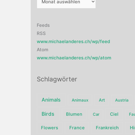
Feeds
RSS
www.michaelanderes.ch/wp/feed
Atom
www.michaelanderes.ch/wp/atom
Schlagwörter
Animals
Art
Animaux
Austria
Birds
Blumen
Ciel
Car
Fa
France
H
Flowers
Frankreich