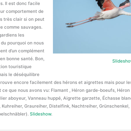
. Il est donc facile
leur comportement de
s très clair si on peut
ore comme sauvages.
ardiens les
n du pourquoi on nous
ement d’un complément
 en bonne santé. Bon,
Slidesh
ion touristique
ais le déséquilibre
trouve encore facilement des hérons et aigrettes mais pour les
tout ce que nous avons vu: Flamant , Héron garde-boeufs, Héro
alier aboyeur, Vanneau huppé, Aigrette garzette, Échasse blan
Kuhreiher, Graureiher, Distelfink, Nachtreiher, Grünschenkel, 
belschnäbler).
Slideshow
.