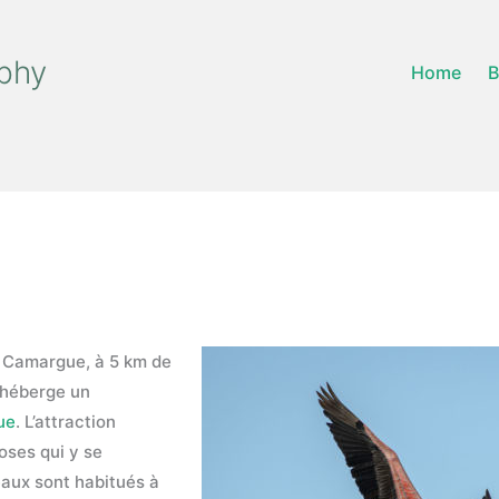
phy
Home
B
n Camargue, à 5 km de
 héberge un
ue
. L’attraction
oses qui y se
seaux sont habitués à