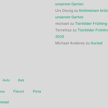
unserem Garten
Urs Diezig
zu
Kohlmeisen brüt
unserem Garten
michael
zu
Tierbilder Frühlin
Terrettaz
zu
Tierbilder Frühlin
2025
Michael Anderes
zu
Auried
Auto
Balz
Fleurs
Flora
una
immel