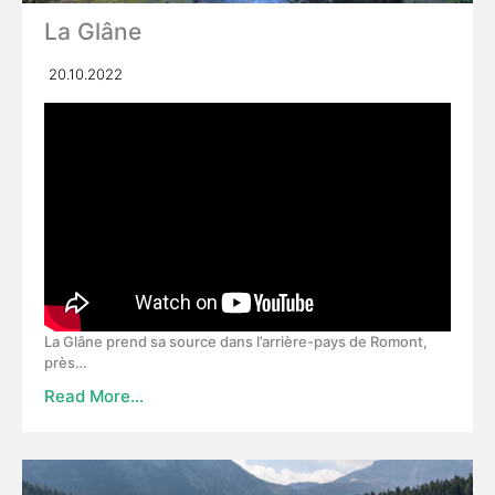
La Glâne
20.10.2022
La Glâne prend sa source dans l’arrière-pays de Romont,
près…
Read More…