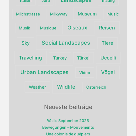
Italien
Jura
mating
Museum
Milchstrasse
Milkyway
Music
Oiseaux
Reisen
Musik
Musique
Social Landscapes
Sky
Tiere
Travelling
Uccelli
Turkey
Türkei
Urban Landscapes
Vögel
Video
Wildlife
Weather
Österreich
Neueste Beiträge
Wallis September 2025
Bewegungen – Mouvements
Une colonie de guêpiers