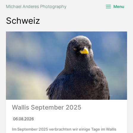
Zum
Michael Anderes Photography
Menu
Inhalt
springen
Schweiz
Wallis September 2025
06.08.2026
Im September 2025 verbrachten wir einige Tage im Wallis