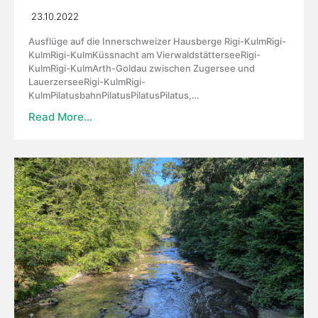
23.10.2022
Ausflüge auf die Innerschweizer Hausberge Rigi-KulmRigi-
KulmRigi-KulmKüssnacht am VierwaldstätterseeRigi-
KulmRigi-KulmArth-Goldau zwischen Zugersee und
LauerzerseeRigi-KulmRigi-
KulmPilatusbahnPilatusPilatusPilatus,…
Read More…