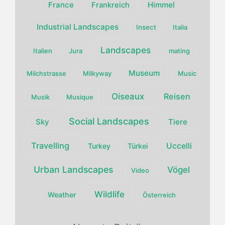
France
Himmel
Frankreich
Industrial Landscapes
Insect
Italia
Landscapes
Italien
Jura
mating
Museum
Milchstrasse
Milkyway
Music
Oiseaux
Reisen
Musik
Musique
Social Landscapes
Sky
Tiere
Travelling
Uccelli
Turkey
Türkei
Urban Landscapes
Vögel
Video
Wildlife
Weather
Österreich