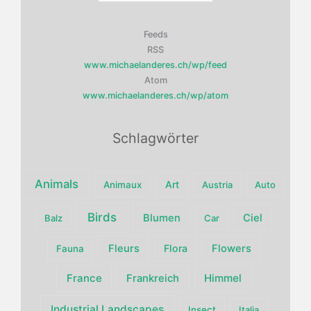
Feeds
RSS
www.michaelanderes.ch/wp/feed
Atom
www.michaelanderes.ch/wp/atom
Schlagwörter
Animals
Art
Animaux
Austria
Auto
Birds
Blumen
Ciel
Balz
Car
Fleurs
Flora
Flowers
Fauna
France
Himmel
Frankreich
Industrial Landscapes
Insect
Italia