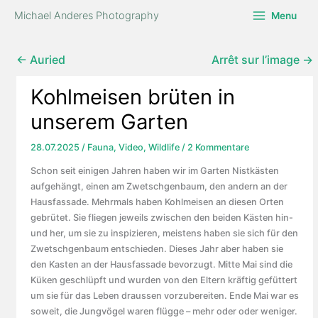
Zum
Michael Anderes Photography
Menu
Inhalt
springen
← Auried
Arrêt sur l’image →
Kohlmeisen brüten in
unserem Garten
28.07.2025
/
Fauna
,
Video
,
Wildlife
/
2 Kommentare
Schon seit einigen Jahren haben wir im Garten Nistkästen
aufgehängt, einen am Zwetschgenbaum, den andern an der
Hausfassade. Mehrmals haben Kohlmeisen an diesen Orten
gebrütet. Sie fliegen jeweils zwischen den beiden Kästen hin-
und her, um sie zu inspizieren, meistens haben sie sich für den
Zwetschgenbaum entschieden. Dieses Jahr aber haben sie
den Kasten an der Hausfassade bevorzugt. Mitte Mai sind die
Küken geschlüpft und wurden von den Eltern kräftig gefüttert
um sie für das Leben draussen vorzubereiten. Ende Mai war es
soweit, die Jungvögel waren flügge – mehr oder oder weniger.