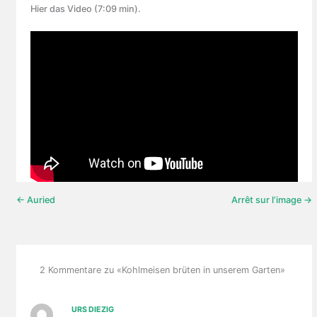
Hier das Video (7:09 min).
← Auried
Arrêt sur l’image →
2 Kommentare zu «Kohlmeisen brüten in unserem Garten»
URS DIEZIG