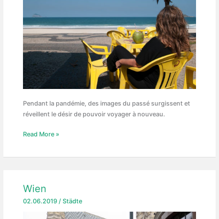
Pendant la pandémie, des images du passé surgissent et
réveillent le désir de pouvoir voyager à nouveau.
L’envie
Read More »
de
voyager
Wien
02.06.2019
/
Städte