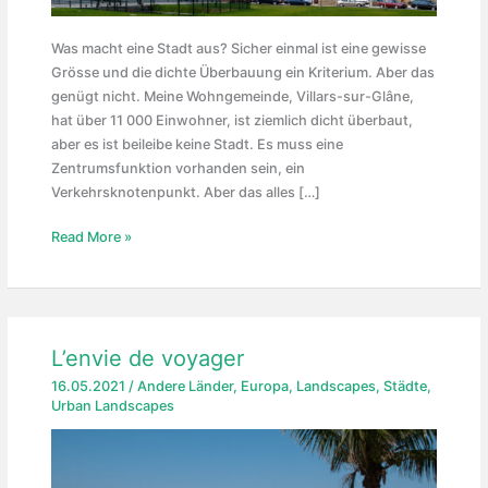
Was macht eine Stadt aus? Sicher einmal ist eine gewisse
Grösse und die dichte Überbauung ein Kriterium. Aber das
genügt nicht. Meine Wohngemeinde, Villars-sur-Glâne,
hat über 11 000 Einwohner, ist ziemlich dicht überbaut,
aber es ist beileibe keine Stadt. Es muss eine
Zentrumsfunktion vorhanden sein, ein
Verkehrsknotenpunkt. Aber das alles […]
Urbane
Read More »
Landschaften
L’envie de voyager
16.05.2021
/
Andere Länder
,
Europa
,
Landscapes
,
Städte
,
Urban Landscapes