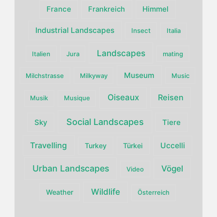
France
Himmel
Frankreich
Industrial Landscapes
Insect
Italia
Landscapes
Italien
Jura
mating
Museum
Milchstrasse
Milkyway
Music
Oiseaux
Reisen
Musik
Musique
Social Landscapes
Sky
Tiere
Travelling
Uccelli
Turkey
Türkei
Urban Landscapes
Vögel
Video
Wildlife
Weather
Österreich