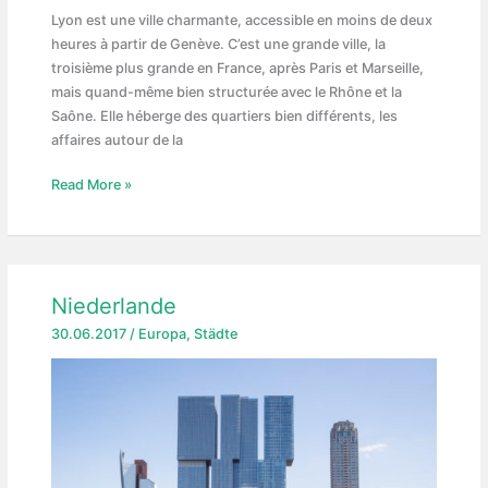
Lyon est une ville charmante, accessible en moins de deux
heures à partir de Genève. C’est une grande ville, la
troisième plus grande en France, après Paris et Marseille,
mais quand-même bien structurée avec le Rhône et la
Saône. Elle héberge des quartiers bien différents, les
affaires autour de la
Lyon
Read More »
Niederlande
30.06.2017
/
Europa
,
Städte