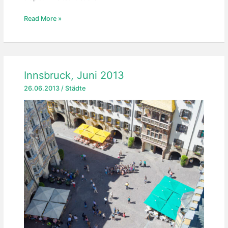
Mulhouse
Read More »
Innsbruck, Juni 2013
26.06.2013
/
Städte