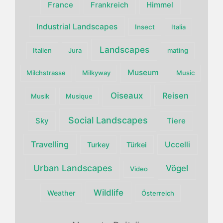
France
Himmel
Frankreich
Industrial Landscapes
Insect
Italia
Landscapes
Italien
Jura
mating
Museum
Milchstrasse
Milkyway
Music
Oiseaux
Reisen
Musik
Musique
Social Landscapes
Sky
Tiere
Travelling
Uccelli
Turkey
Türkei
Urban Landscapes
Vögel
Video
Wildlife
Weather
Österreich