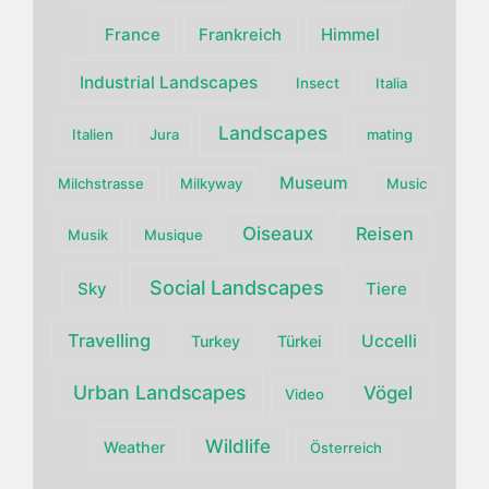
France
Himmel
Frankreich
Industrial Landscapes
Insect
Italia
Landscapes
Italien
Jura
mating
Museum
Milchstrasse
Milkyway
Music
Oiseaux
Reisen
Musik
Musique
Social Landscapes
Sky
Tiere
Travelling
Uccelli
Turkey
Türkei
Urban Landscapes
Vögel
Video
Wildlife
Weather
Österreich