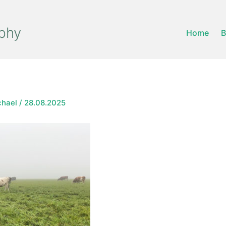
phy
Home
B
chael
/
28.08.2025