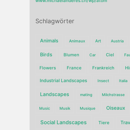
www.michaelanderes.ch/wp/atom
Schlagwörter
Animals
Art
Animaux
Austria
Birds
Blumen
Ciel
Car
Fa
France
H
Flowers
Frankreich
Industrial Landscapes
Insect
Italia
Landscapes
mating
Milchstrasse
Oiseaux
Music
Musik
Musique
Social Landscapes
Trav
Tiere