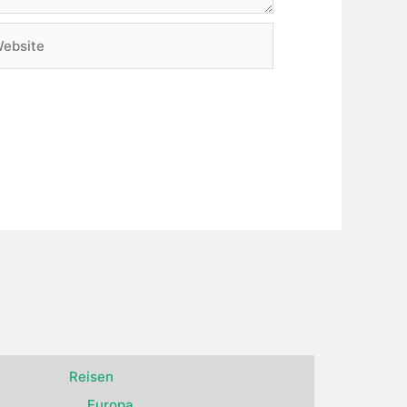
bsite
Reisen
Europa