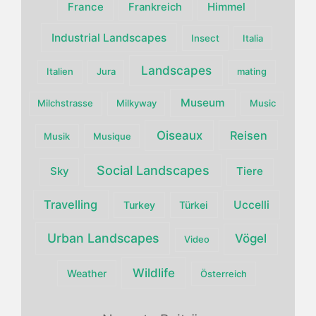
France
Himmel
Frankreich
Industrial Landscapes
Insect
Italia
Landscapes
Italien
Jura
mating
Museum
Milchstrasse
Milkyway
Music
Oiseaux
Reisen
Musik
Musique
Social Landscapes
Sky
Tiere
Travelling
Uccelli
Turkey
Türkei
Urban Landscapes
Vögel
Video
Wildlife
Weather
Österreich