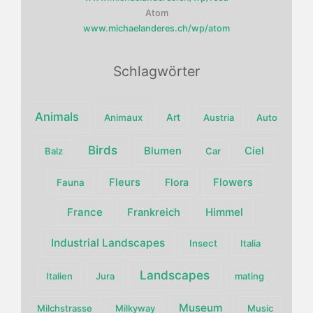
Atom
www.michaelanderes.ch/wp/atom
Schlagwörter
Animals
Art
Animaux
Austria
Auto
Birds
Blumen
Ciel
Balz
Car
Fleurs
Flora
Flowers
Fauna
France
Himmel
Frankreich
Industrial Landscapes
Insect
Italia
Landscapes
Italien
Jura
mating
Museum
Milchstrasse
Milkyway
Music