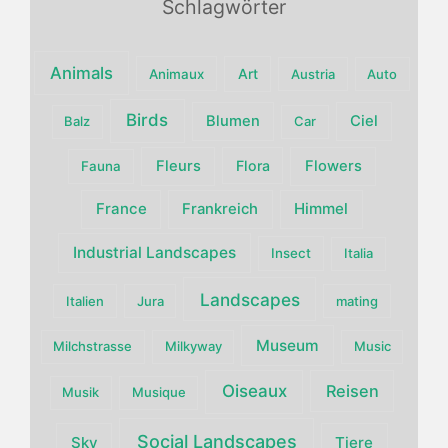
Schlagwörter
Animals
Art
Animaux
Austria
Auto
Birds
Blumen
Ciel
Balz
Car
Fleurs
Flora
Flowers
Fauna
France
Himmel
Frankreich
Industrial Landscapes
Insect
Italia
Landscapes
Italien
Jura
mating
Museum
Milchstrasse
Milkyway
Music
Oiseaux
Reisen
Musik
Musique
Social Landscapes
Sky
Tiere